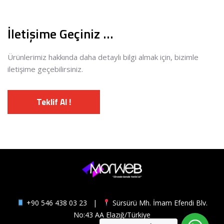
İletişime Geçiniz …
Ürünlerimiz hakkında daha detaylı bilgi almak için, bizimle
iletişime geçebilirsiniz.
Teklif Al !
+90 546 438 03 23
|
Sürsürü Mh. İmam Efendi Blv.
No:43 AA Elazığ/Türkiye