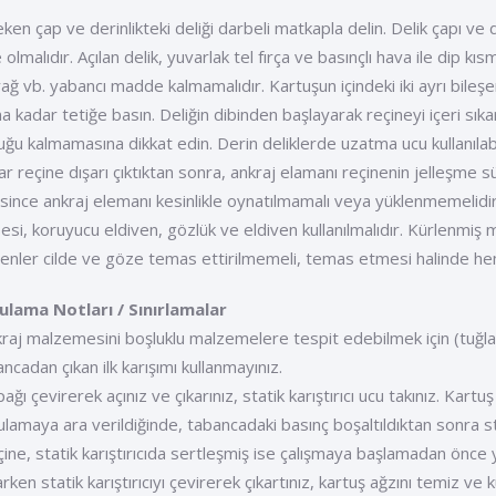
ken çap ve derinlikteki deliği darbeli matkapla delin. Delik çapı ve 
 olmalıdır. Açılan delik, yuvarlak tel fırça ve basınçlı hava ile dip k
 yağ vb. yabancı madde kalmamalıdır. Kartuşun içindeki iki ayrı bileşe
na kadar tetiğe basın. Deliğin dibinden başlayarak reçineyi içeri sık
uğu kalmamasına dikkat edin. Derin deliklerde uzatma ucu kullanılabi
ar reçine dışarı çıktıktan sonra, ankraj elamanı reçinenin jelleşme sü
since ankraj elemanı kesinlikle oynatılmamalı veya yüklenmemelidir.
sesi, koruyucu eldiven, gözlük ve eldiven kullanılmalıdır. Kürlenmiş 
şenler cilde ve göze temas ettirilmemeli, temas etmesi halinde he
lama Notları / Sınırlamalar
kraj malzemesini boşluklu malzemelere tespit edebilmek için (tuğla v
ncadan çıkan ilk karışımı kullanmayınız.
pağı çevirerek açınız ve çıkarınız, statik karıştırıcı ucu takınız. Kart
lamaya ara verildiğinde, tabancadaki basınç boşaltıldıktan sonra stati
çine, statik karıştırıcıda sertleşmiş ise çalışmaya başlamadan önce ye
arken statik karıştırıcıyı çevirerek çıkartınız, kartuş ağzını temiz ve