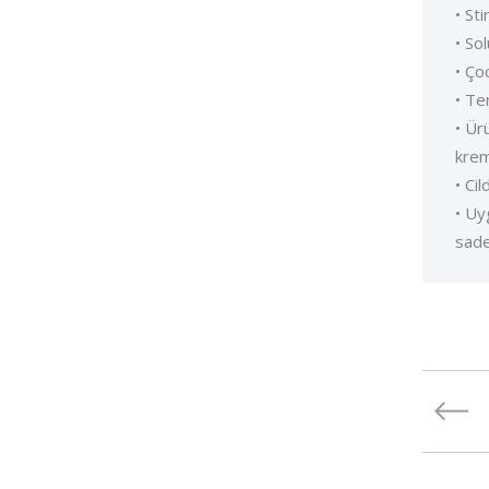
• Sti
• Sol
• Ço
• Te
• Ür
krem
• Ci
• Uy
sade