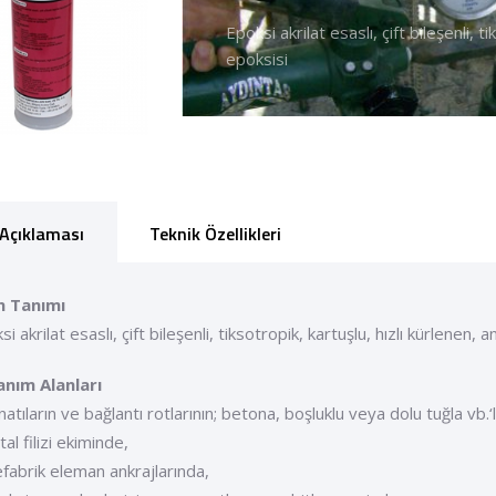
Epoksi akrilat esaslı, çift bileşenli, t
epoksisi
Açıklaması
Teknik Özellikleri
n Tanımı
i akrilat esaslı, çift bileşenli, tiksotropik, kartuşlu, hızlı kürlenen, a
anım Alanları
natıların ve bağlantı rotlarının; betona, boşluklu veya dolu tuğla vb.
al filizi ekiminde,
efabrik eleman ankrajlarında,