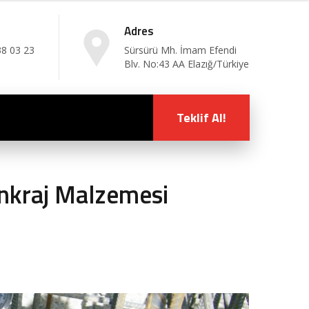
Adres
38 03 23
Sürsürü Mh. İmam Efendi
Blv. No:43 AA Elazığ/Türkiye
Teklif Al!
nkraj Malzemesi