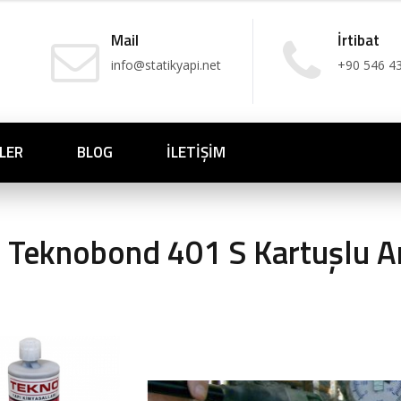
Mail
İrtibat
info@statikyapi.net
+90 546 4
LER
BLOG
İLETIŞIM
Teknobond 401 S Kartuşlu A