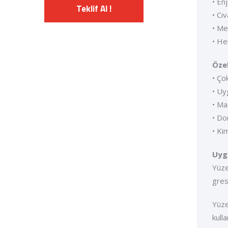
• En
Teklif Al !
• Cı
• Me
• He
Özel
• Ço
• Uy
• Ma
• Do
• Ki
Uyg
Yüze
gres
Yüze
kull