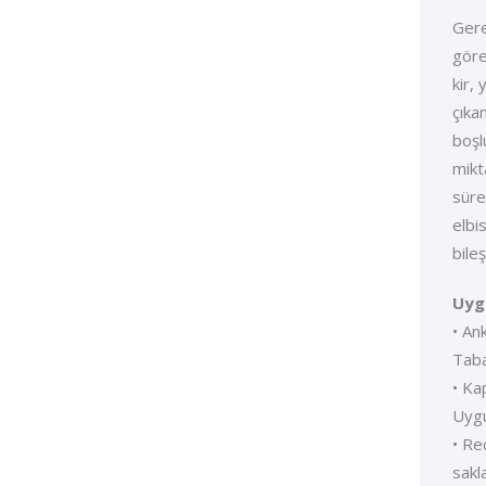
Gere
göre
kir,
çıka
boşl
mikt
süre
elbi
bile
Uygu
• An
Taba
• Ka
Uygu
• Re
sakl