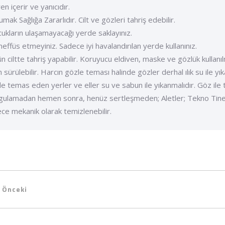
ren içerir ve yanıcıdır.
umak Sağlığa Zararlıdır. Cilt ve gözleri tahriş edebilir.
cukların ulaşamayacağı yerde saklayınız.
neffüs etmeyiniz. Sadece iyi havalandırılan yerde kullanınız.
ün ciltte tahriş yapabilir. Koruyucu eldiven, maske ve gözlük kullan
 sürülebilir. Harcın gözle teması halinde gözler derhal ılık su ile y
lde temas eden yerler ve eller su ve sabun ile yıkanmalıdır. Göz il
gulamadan hemen sonra, henüz sertleşmeden; Aletler; Tekno Tiner 
ce mekanik olarak temizlenebilir.
Önceki