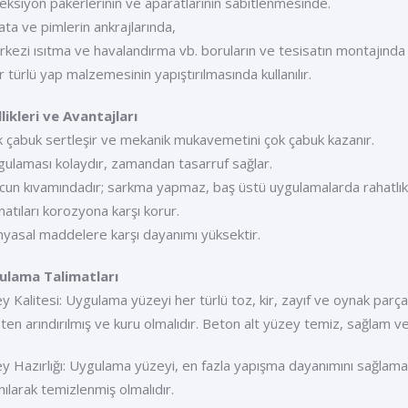
jeksiyon pakerlerinin ve aparatlarının sabitlenmesinde.
vata ve pimlerin ankrajlarında,
rkezi ısıtma ve havalandırma vb. boruların ve tesisatın montajında
r türlü yap malzemesinin yapıştırılmasında kullanılır.
likleri ve Avantajları
k çabuk sertleşir ve mekanik mukavemetini çok çabuk kazanır.
gulaması kolaydır, zamandan tasarruf sağlar.
cun kıvamındadır; sarkma yapmaz, baş üstü uygulamalarda rahatlıkla k
natıları korozyona karşı korur.
myasal maddelere karşı dayanımı yüksektir.
ulama Talimatları
y Kalitesi: Uygulama yüzeyi her türlü toz, kir, zayıf ve oynak parça
ten arındırılmış ve kuru olmalıdır. Beton alt yüzey temiz, sağlam ve
y Hazırlığı: Uygulama yüzeyi, en fazla yapışma dayanımını sağlama
anılarak temizlenmiş olmalıdır.