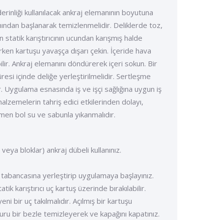
derinliği kullanılacak ankraj elemanının boyutuna
ısmından başlanarak temizlenmelidir. Deliklerde toz,
n statik karıştırıcının ucundan karışmış halde
arken kartuşu yavaşça dışarı çekin. İçeride hava
lir. Ankraj elemanını döndürerek içeri sokun. Bir
resi içinde deliğe yerleştirilmelidir. Sertleşme
 Uygulama esnasında iş ve işçi sağlığına uygun iş
malzemelerin tahriş edici etkilerinden dolayı,
men bol su ve sabunla yıkanmalıdır.
eya bloklar) ankraj dübeli kullanınız.
uş tabancasına yerleştirip uygulama­ya başlayınız.
k karıştırıcı uç kartuş üzerinde bırakılabilir.
ni bir uç takılmalıdır. Açılmış bir kartuşu
 kuru bir bezle temizleyerek ve kapağını kapatınız.