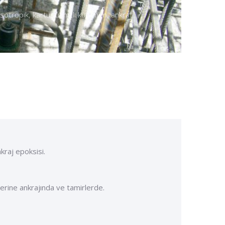
iksotropik, kartuşlu, hızlı kürlenen, ankraj
nkraj epoksisi.
‘lerine ankrajında ve tamirlerde.