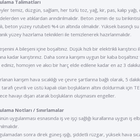
ulama Talimatları
yler temiz, düzgün, sağlam, her türlü toz, yağ, kir, pas, kalıp yağı,
elerden ve atıklardan arındırılmalıdır. Beton zemin de su birikinti
lı, beton yüzey rutubeti %4 ün altında olmalıdır. Yüksek basınçlı s
nik yüzey hazırlama teknikleri ile temizlenerek hazırlanmalıdır.
leşenini A bileşeni içine boşaltınız. Düşük hızlı bir elektrikli karışt
ana kadar karıştırınız. Daha sonra karışımı uygun bir kaba boşaltınız
e ediniz, homojen ve akıcı bir harç elde edilene kadar en az 3 daki
rlanan karışım hava sıcaklığı ve çevre şartlarına bağlı olarak, 5 dakik
 tarafı çevrili ve üstü kapalı olan boşlukların altını doldurmak içi
ece havayı dışarı atarak boşlukların oluşmasını engeller.
lama Notları / Sınırlamalar
ünün uygulanması esnasında iş ve işçi sağlığı kurallarına uygun iş e
nılmalıdır.
gulamadan sonra direk güneş ışığı, şiddetli rüzgar, yüksek hava sı