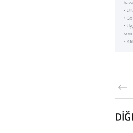
hava
• Ür
• Gö
• Uy
sonr
• Ka
DIĞ