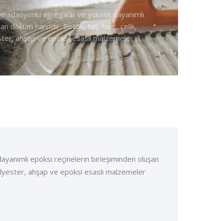
l gradasyonlu agregalar ve yüksek dayanımlı
an döküm harcıdır. Beton, taş, harç, çelik,
ster, ahşap ve epoksi esaslı malzemeler
ayanımlı epoksi reçinelerin birleşiminden oluşan
polyester, ahşap ve epoksi esaslı malzemeler