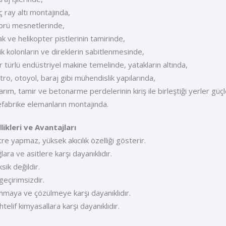
nç ray altı montajında,
prü mesnetlerinde,
ak ve helikopter pistlerinin tamirinde,
lik kolonların ve direklerin sabitlenmesinde,
r türlü endüstriyel makine temelinde, yatakların altında,
tro, otoyol, baraj gibi mühendislik yapılarında,
arım, tamir ve betonarme perdelerinin kiriş ile birleştiği yerler gü
efabrike elemanların montajında.
likleri ve Avantajları
tre yapmaz, yüksek akıcılık özelliği gösterir.
lara ve asitlere karşı dayanıklıdır.
sik değildir.
 geçirimsizdir.
nmaya ve çözülmeye karşı dayanıklıdır.
htelif kimyasallara karşı dayanıklıdır.