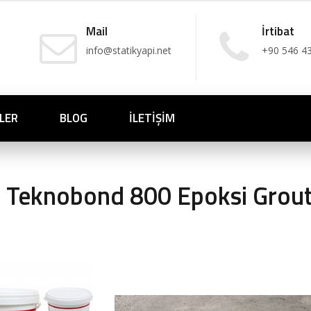
Mail
İrtibat
info@statikyapi.net
+90 546 4
LER
BLOG
İLETIŞIM
Teknobond 800 Epoksi Grout