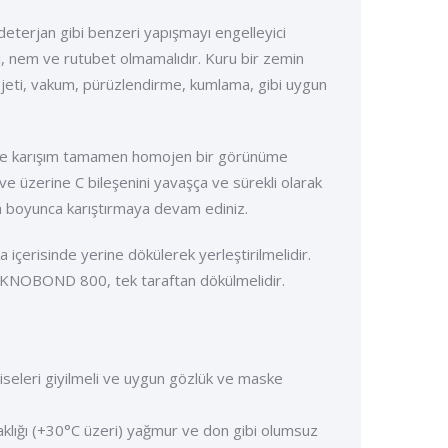
 deterjan gibi benzeri yapışmayı engelleyici
si, nem ve rutubet olmamalıdır. Kuru bir zemin
u jeti, vakum, pürüzlendirme, kumlama, gibi uygun
ırıcı ile karışım tamamen homojen bir görünüme
 ve üzerine C bileşenini yavaşça ve sürekli olarak
ka boyunca karıştırmaya devam ediniz.
a içerisinde yerine dökülerek yerleştirilmelidir.
n TEKNOBOND 800, tek taraftan dökülmelidir.
lbiseleri giyilmeli ve uygun gözlük ve maske
caklığı (+30°C üzeri) yağmur ve don gibi olumsuz