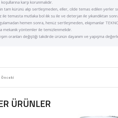
 koşullarına karşı korunmalıdır.
ün tam kürünü alıp sertleşmeden, eller, cilde temas edilen yerler s
z ile temasta mutlaka bol ılık su ile ve deterjan ile yıkandıktan sonr
gulamadan hemen sonra, henüz sertleşmeden, ekipmanlar TEKNO Tİ
a mekanik yöntemler ile temizlenmelidir.
rışım oranları değiştiği takdirde ürünün dayanım ve yapışma değerl
Önceki
ER ÜRÜNLER