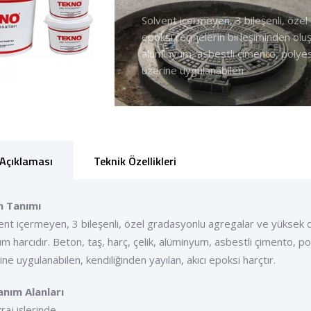
Solvent içermeyen, 3 bileşenli, öze
epoksi reçinelerin birleşiminden oluş
alüminyum, asbestli çimento, polye
üzerine uygulanabilen
Açıklaması
Teknik Özellikleri
n Tanımı
ent içermeyen, 3 bileşenli, özel gradasyonlu agregalar ve yüksek d
m harcıdır. Beton, taş, harç, çelik, alüminyum, asbestli çimento, 
ine uygulanabilen, kendiliğinden yayılan, akıcı epoksi harçtır.
anım Alanları
raj işlerinde,