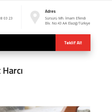
Adres
38 03 23
Sürsürü Mh. İmam Efendi
Blv. No:43 AA Elazığ/Türkiye
Teklif Al!
 Harcı