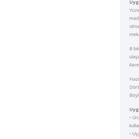
Uyg
Yüze
madd
olma
meka
B bi
ulaş
ilav
Hazı
Dört
Böyl
Uygu
• Ür
kulla
• Uy