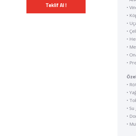
Teklif Al !
• Vi
• Kö
• Uç
• Çe
• He
• Me
• On
• Pr
Özel
• Rö
• Yağ
• Tok
• Su
• Do
• Mu