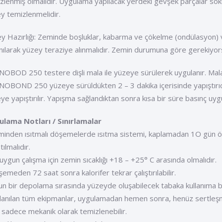
zlenmiş olmalıdır. Uygulama yapılacak yerdeki gevşek parçalar sök
y temizlenmelidir.
y Hazırlığı: Zeminde boşluklar, kabarma ve çökelme (ondülasy
anılarak yüzey teraziye alınmalıdır. Zemin durumuna göre gerekiyo
OBOD 250 testere dişli mala ile yüzeye sürülerek uygulanır. Malanı
OBOND 250 yüzeye sürüldükten 2 – 3 dakika içerisinde yapıştırıc
ye yapıştırılır. Yapışma sağlandıktan sonra kısa bir süre basınç uyg
lama Notları / Sınırlamalar
minden ısıtmalı döşemelerde ısıtma sistemi, kaplamadan 1O gün önc
ılmalıdır.
 uygun çalışma için zemin sıcaklığı +18 – +25° C arasında olmalıdır.
şemeden 72 saat sonra kalorifer tekrar çalıştırılabilir.
un bir depolama sırasında yüzeyde oluşabilecek tabaka kullanıma b
llanılan tüm ekipmanlar, uygulamadan hemen sonra, henüz sertleşmed
 sadece mekanik olarak temizlenebilir.