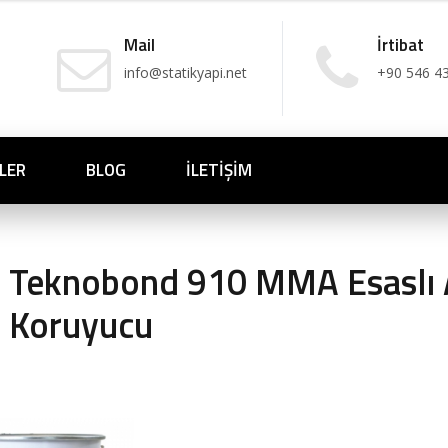
Mail
İrtibat
info@statikyapi.net
+90 546 4
LER
BLOG
İLETIŞIM
Teknobond 910 MMA Esaslı A
Koruyucu