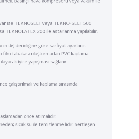
ülmeli, basınçlı hava kompresörü veya vakum ile
on) var ise TEKNOSELF veya TEKNO-SELF 500
rsa TEKNOLATEX 200 ile astarlanma yapılabilir.
n diş derinliğine göre sarfiyat ayarlanır.
ı film tabakası oluşturmadan PVC kaplama
ulayarak iyice yapışması sağlanır.
e çalıştırılmalı ve kaplama sırasında
aşlamadan önce atılmalıdır.
en; sıcak su ile temizlenme­ lidir. Sertleşen