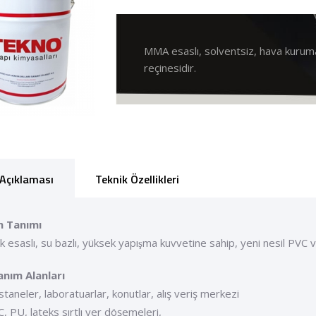
MMA esaslı, solventsiz, hava kurum
reçinesidir.
Açıklaması
Teknik Özellikleri
n Tanımı
lik esaslı, su bazlı, yüksek yapışma kuvvetine sahip, yeni nesil PVC v
anım Alanları
staneler, laboratuarlar, konutlar, alış veriş merkezi
C, PU, lateks sırtlı yer döşemeleri,