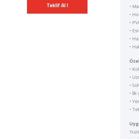
Teklif Al !
• Ma
• Ho
• PV
• Es
• Ha
• Ha
Özel
• Ko
• Uz
• So
• İl
• Ye
• Te
Uyg
Yüze