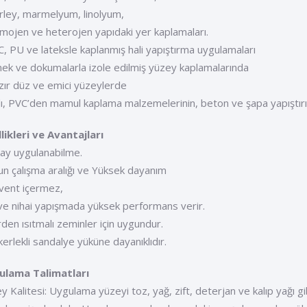
rley, marmelyum, linolyum,
mojen ve heterojen yapıdaki yer kaplamaları.
C, PU ve lateksle kaplanmış hali yapıştırma uygulamaları
nek ve dokumalarla izole edilmiş yüzey kaplamalarında
zır düz ve emici yüzeylerde
lı, PVC’den mamul kaplama malzemelerinin, beton ve şapa yapıştırılm
likleri ve Avantajları
lay uygulanabilme.
un çalışma aralığı ve Yüksek dayanım
lvent içermez,
k ve nihai yapışmada yüksek performans verir.
rden ısıtmalı zeminler için uygundur.
kerlekli sandalye yüküne dayanıklıdır.
ulama Talimatları
y Kalitesi: Uygulama yüzeyi toz, yağ, zift, deterjan ve kalıp yağı