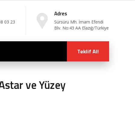
Adres
38 03 23
Sürsürü Mh. İmam Efendi
Blv. No:43 AA Elazığ/Türkiye
Teklif Al!
star ve Yüzey