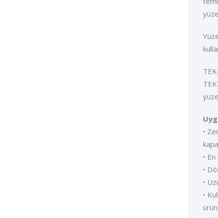
temi
yüze
Yüze
kull
TEKN
TEKN
yüze
Uygu
• Ze
kapat
• En
• Dö
• Uz
• Ku
ürün