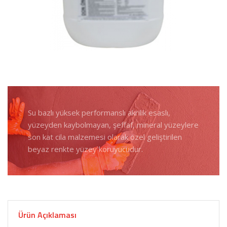
Su bazlı yüksek performanslı akrilik esaslı,
yüzeyden kaybolmayan, şeffaf, mineral yüzeylere
son kat cila malzemesi olarak özel geliştirilen
beyaz renkte yüzey koruyucudur.
Ürün Açıklaması