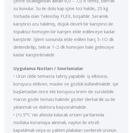
çevre sıcaklığından alınan 6,0 – 7,0 it temiz, berrak
su konulur. Su ile dolu kap içine toz halde, 25 kg
torbada olan Teknofay FLEX, boşaltılır. Seramik
karıştırıcı ucu takılmış, düşük devirli bir karıştırıcı ile
topaksız homojen bir karışım elde edilinceye kadar
karıştırılır. İşlem sonunda elde edilen harç 5-1O dk
dinlendirilip, tekrar 1-2 dk homojen hale gelinceye
kadar karıştırılmalıdır.
Uygulama Notları / Sınırlamalar
• Ürün cilde temasta tahriş yapabilir. iş elbisesi,
koruyucu eldiven, maske ve gözlük kullanılmalıdır. işe
başlamadan önce ele koruyucu krem de sürülebilir.
Harcın gözle teması halinde gözler derhal ılık su ile
yıkanmalı ve doktora başvurulmalıdır.
• (+) 5°C ‘nin altında kalacak ortam şartlarında
mutlaka korumaya alınmalı, naylon ile etrafı
kapatılmalı veya ısı yalıtım plakaları serilerek ürünün