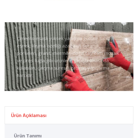
Çimento esaslı yüksek yapışma gücüne sahip,
esnek, kayma özelliği azaltılmış seramik,
porselen, granit, mermer, doğal taş, cam mozaik
ve pres tuğla gibi ürünlerin yapıştırılmasında
kullanılan, çalışma süresi uzatılmış yapıştırma
harcıdır.
Ürün Açıklaması
Ürün Tanımı