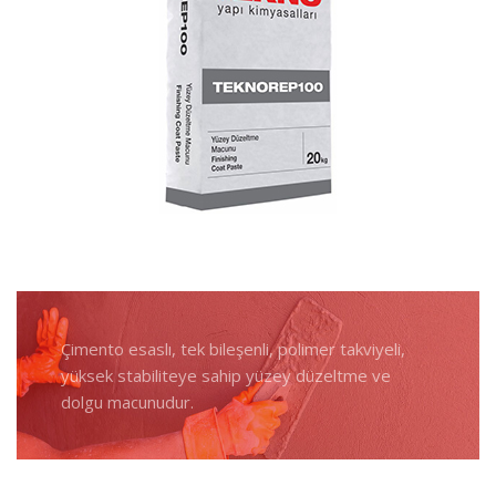
Çimento esaslı, tek bileşenli, polimer takviyeli,
yüksek stabiliteye sahip yüzey düzeltme ve
dolgu macunudur.