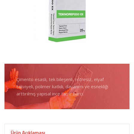
Çimento esaslı, tek bileşenli, rötresiz, elyaf
takviyeli, polimer katkılı, dayanımı ve esnekliği
arttırılmış yapısal ince tamir harcı.
Ürün Açıklaması