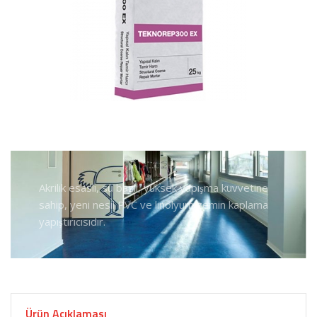
Akrilik esaslı, su bazlı, yüksek yapışma kuvvetine
sahip, yeni nesil PVC ve linolyum zemin kaplama
yapıştırıcısıdır.
Ürün Açıklaması