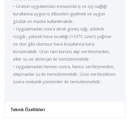
• Ürünün uygulanması esnasında iș ve ișçi sağlığı
kurallarına uygun iș elbiseleri giyilmeli ve uygun
gözlük ve maske kullanılmalıdır.
• Uygulamadan sonra direk güneș ıșığı, șiddetli
rüzgâr, yüksek hava sıcaklığı (+35°C üzeri) yağmur
ve don gibi olumsuz hava koșullarına karșı
korunmalıdır. Ürün tam kürünü alıp sertleșmeden,
eller su ve deterjan ile temizlenmelidir.
• Uygulamadan hemen sonra, henüz sertleșmeden,
ekipmanlar su ile temizlenmelidir. Ürün sertleștikten
sonra mekanik yöntemler ile temizlenmelidir.
Teknik Özellikleri