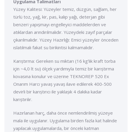
Uygulama Talimatları
Yüzey Kalitesi: Yüzeyler temiz, düzgün, sağlam, her
türlü toz, yağ, kir, pas, kalıp yağı, deterjan gibi
benzeri yapıșmayı engelleyici maddelerden ve
atıklardan arındırılmalıdır. Yüzeydeki zayıf parçalar
çıkarılmalıdır. Yüzey Hazırlığı: Emici yüzeyler önceden
ıslatılmalı fakat su birikintisi kalmamalıdır.
Karıștırma: Gereken su miktarı (16 kg’lık kraft torba
için ~4,0 lt su) ölçek yardımıyla temiz bir karıștırma
kovasına konulur ve üzerine TEKNOREP 520 Ex
Onarım Harcı yavaș yavaș ilave edilerek 400-500
devirli bir karıștırıcı ile yaklașık 4 dakika kadar
karıștırılır.
Hazırlanan harç, daha önce nemlendirilmiș yüzeye
mala ile uygulanır. Uygulama birden fazla kat halinde
yapılacak uygulamalarda, bir önceki katman