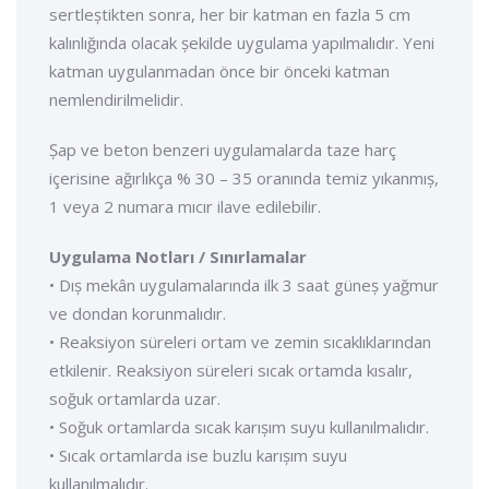
sertleștikten sonra, her bir katman en fazla 5 cm
kalınlığında olacak șekilde uygulama yapılmalıdır. Yeni
katman uygulanmadan önce bir önceki katman
nemlendirilmelidir.
Șap ve beton benzeri uygulamalarda taze harç
içerisine ağırlıkça % 30 – 35 oranında temiz yıkanmıș,
1 veya 2 numara mıcır ilave edilebilir.
Uygulama Notları / Sınırlamalar
• Dıș mekân uygulamalarında ilk 3 saat güneș yağmur
ve dondan korunmalıdır.
• Reaksiyon süreleri ortam ve zemin sıcaklıklarından
etkilenir. Reaksiyon süreleri sıcak ortamda kısalır,
soğuk ortamlarda uzar.
• Soğuk ortamlarda sıcak karıșım suyu kullanılmalıdır.
• Sıcak ortamlarda ise buzlu karıșım suyu
kullanılmalıdır.