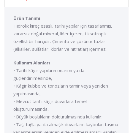
Ürün Tanımı
Hidrolik kireç esaslı, tarihi yapılar için tasarlanmıș,
zararsız doğal mineral, liﬂer içeren, tiksotropik
özellikli bir harçıdır. Çimento ve çözünür tuzlar
(alkaliler, sülfatlar, klorlar ve nitratlar) içermez.
Kullanım Alanları
• Tarihi kâgir yapıların onarımı ya da
güçlendirilmesinde,
• Kâgir kubbe ve tonozların tamir veya yeniden
yapılmasında,
• Mevcut tarihi kâgir duvarlara temel
olușturulmasında,
• Büyük boșlukların doldurulmasında kullanılır.
• Taș, tuğla ya da almașık duvarların kaybolan tașıma
kapasitelerinin yeniden elde edilmesi amaçlı yapılan