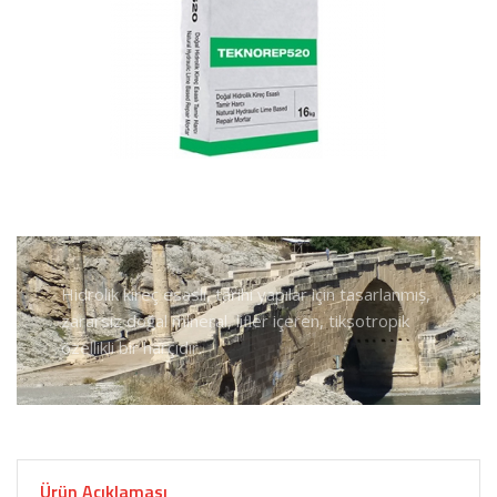
Hidrolik kireç esaslı, tarihi yapılar için tasarlanmıș,
zararsız doğal mineral, liﬂer içeren, tiksotropik
özellikli bir harçıdır.
Ürün Açıklaması