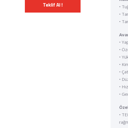
Teklif Al !
• Tu
• Ta
• Ta
Avan
• Ya
• Öz
• Yü
• Ki
• Ça
• Dü
• Hı
• Ge
Özel
• TE
rağm