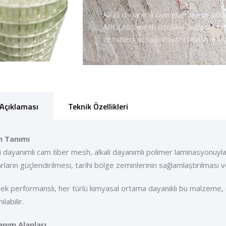
Alkali dayanımlı cam ﬁber mesh, alka
ARGLASS mesh özellikle tuğla ve taș 
zeminlerinin sağlamlaștırılması ve kor
Açıklaması
Teknik Özellikleri
n Tanımı
li dayanımlı cam ﬁber mesh, alkali dayanımlı polimer laminasyonuyl
rların güçlendirilmesi, tarihi bölge zeminlerinin sağlamlaștırılması ve
ek performanslı, her türlü kimyasal ortama dayanıklı bu malzeme, 
nılabilir.
anım Alanları