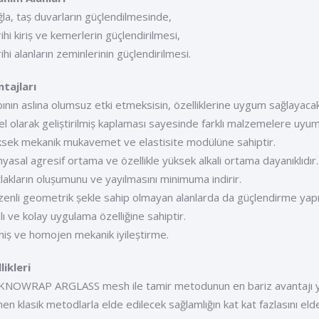
ğla, taș duvarların güçlendilmesinde,
rihi kiriș ve kemerlerin güçlendirilmesi,
rihi alanların zeminlerinin güçlendirilmesi.
tajları
pının aslına olumsuz etki etmeksisin, özelliklerine uygum sağlayac
el olarak geliștirilmiș kaplaması sayesinde farklı malzemelere uyum
ksek mekanik mukavemet ve elastisite modülüne sahiptir.
myasal agresif ortama ve özellikle yüksek alkali ortama dayanıklıdır.
tlakların olușumunu ve yayılmasını minimuma indirir.
zenli geometrik șekle sahip olmayan alanlarda da güçlendirme yap
zlı ve kolay uygulama özelliğine sahiptir.
niș ve homojen mekanik iyileștirme.
likleri
KNOWRAP ARGLASS mesh ile tamir metodunun en bariz avantajı yapı
en klasik metodlarla elde edilecek sağlamlığın kat kat fazlasını eld