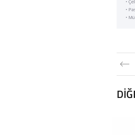
• Çe
• Pa
• Mü
DIĞ