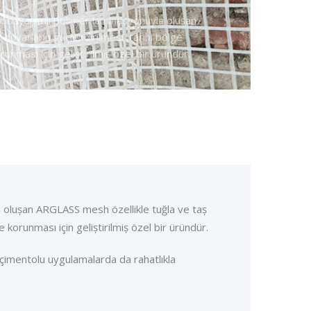
li dayanımlı polimer laminasyonuyla olușan
duvarların güçlendirilmesi, tarihi bölge
unması için geliștirilmiș özel bir üründür.
a olușan ARGLASS mesh özellikle tuğla ve taș
 korunması için geliștirilmiș özel bir üründür.
çimentolu uygulamalarda da rahatlıkla