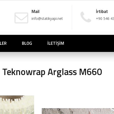
Mail
İrtibat
info@statikyapi.net
+90 546 4
LER
BLOG
İLETIŞIM
Teknowrap Arglass M660