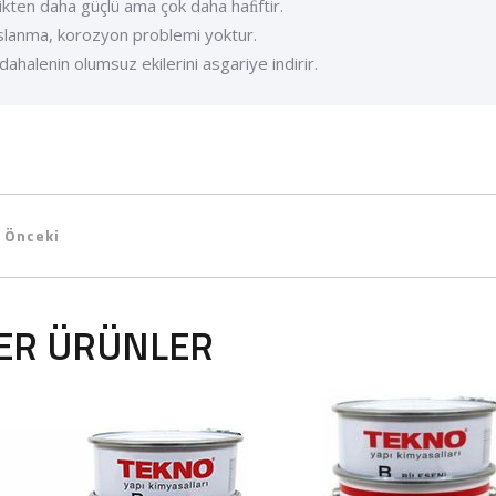
likten daha güçlü ama çok daha haﬁftir.
slanma, korozyon problemi yoktur.
dahalenin olumsuz ekilerini asgariye indirir.
Önceki
ER ÜRÜNLER