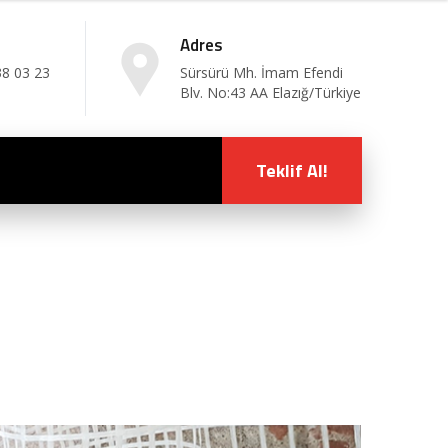
Adres
38 03 23
Sürsürü Mh. İmam Efendi
Blv. No:43 AA Elazığ/Türkiye
Teklif Al!