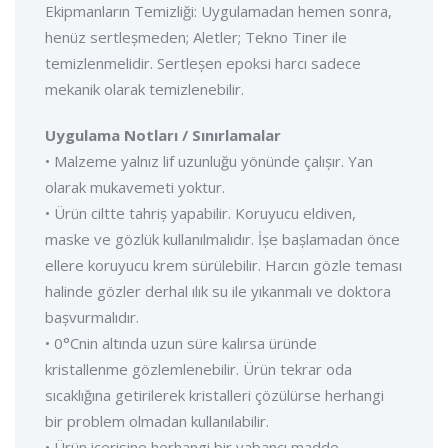
Ekipmanların Temizliği: Uygulamadan hemen sonra,
henüz sertleșmeden; Aletler; Tekno Tiner ile
temizlenmelidir. Sertleșen epoksi harcı sadece
mekanik olarak temizlenebilir.
Uygulama Notları / Sınırlamalar
• Malzeme yalnız lif uzunluğu yönünde çalıșır. Yan
olarak mukavemeti yoktur.
• Ürün ciltte tahriș yapabilir. Koruyucu eldiven,
maske ve gözlük kullanılmalıdır. İșe bașlamadan önce
ellere koruyucu krem sürülebilir. Harcın gözle teması
halinde gözler derhal ılık su ile yıkanmalı ve doktora
bașvurmalıdır.
• 0°Cnin altında uzun süre kalırsa üründe
kristallenme gözlemlenebilir. Ürün tekrar oda
sıcaklığına getirilerek kristalleri çözülürse herhangi
bir problem olmadan kullanılabilir.
• Ürün içerisine herhangi bir yabancı madde