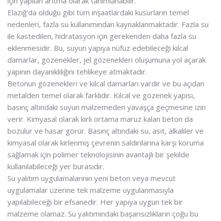
için yapılan arıtma olarak tanımlanabilir.
Elazığ’da olduğu gibi tüm inşaatlardaki kusurların temel
nedenleri, fazla su kullanımından kaynaklanmaktadır. Fazla su
ile kastedilen, hidratasyon için gerekenden daha fazla su
eklenmesidir. Bu, suyun yapıya nüfuz edebileceği kılcal
damarlar, gözenekler, jel gözenekleri oluşumuna yol açarak
yapının dayanıklılığını tehlikeye atmaktadır.
Betonun gözenekleri ve kılcal damarları vardır ve bu açıdan
metalden temel olarak farklıdır. Kılcal ve gözenek yapısı,
basınç altındaki suyun malzemeden yavaşça geçmesine izin
verir. Kimyasal olarak kirli ortama maruz kalan beton da
bozulur ve hasar görür. Basınç altındaki su, asit, alkaliler ve
kimyasal olarak kirlenmiş çevrenin saldırılarına karşı koruma
sağlamak için polimer teknolojisinin avantajlı bir şekilde
kullanılabileceği yer burasıdır.
Su yalıtım uygulamalarının yeni beton veya mevcut
uygulamalar üzerine tek malzeme uygulanmasıyla
yapılabileceği bir efsanedir. Her yapıya uygun tek bir
malzeme olamaz. Su yalıtımındaki başarısızlıkların çoğu bu